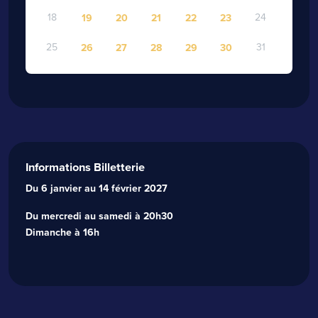
18
24
19
20
21
22
23
25
31
26
27
28
29
30
Informations Billetterie
Du 6 janvier au 14 février 2027
Du mercredi au samedi à 20h30
Dimanche à 16h