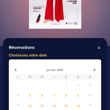
Réservations
Choisissez votre date
janvier
2027
L
M
M
J
V
S
D
1
2
3
4
10
5
6
7
8
9
11
17
12
13
14
15
16