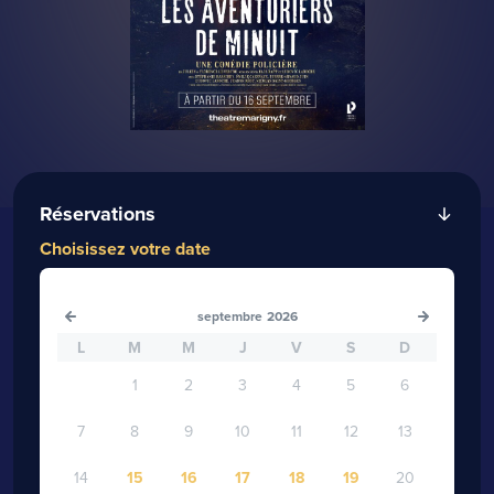
Réservations
Choisissez votre date
septembre
2026
L
M
M
J
V
S
D
1
2
3
4
5
6
7
8
9
10
11
12
13
14
15
16
17
18
19
20