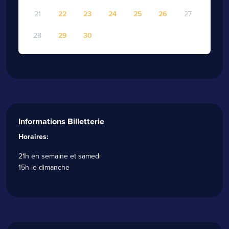
21
22
23
24
25
26
27
28
29
30
Informations Billetterie
Horaires:
21h en semaine et samedi
15h le dimanche