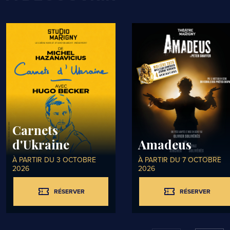
Commentaire
*
Carnets
Nom
*
d'Ukraine
Amadeus
À PARTIR DU 3 OCTOBRE
À PARTIR DU 7 OCTOBRE
2026
2026
RÉSERVER
RÉSERVER
E-mail
*
RÉSERVER
RÉSERVER